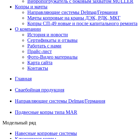
Вибропогружатель с боковым захватом MULLER
Копры и мачты
Направляющие системы Delmag/Германия
Мачты копровые на краны ДЭК, РДК, МКГ
Копры СП-49 новые и после капитального ремонта
О компании
История и новости
Сертификаты и отзывы
Работать с нами
Прайс-лист
Фото-Видео материалы
Карта сайта
Контакты
Главная
Сваебойная продукция
Направляющие системы Delmag/Германия
Подвесные копры типа MAR
Модельный ряд
Навесные копровые системы
Качающиеся копры