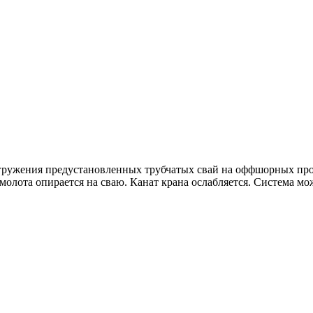
ружения предустановленных трубчатых свай на оффшорных проек
олота опирается на сваю. Канат крана ослабляется. Система мож