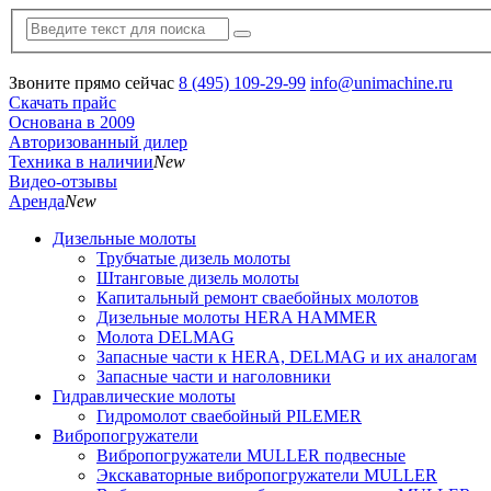
Звоните прямо сейчас
8 (495) 109-29-99
info@unimachine.ru
Скачать прайс
Основана в 2009
Авторизованный дилер
Техника в наличии
New
Видео-отзывы
Аренда
New
Дизельные молоты
Трубчатые дизель молоты
Штанговые дизель молоты
Капитальный ремонт сваебойных молотов
Дизельные молоты HERA HAMMER
Молота DELMAG
Запасные части к HERA, DELMAG и их аналогам
Запасные части и наголовники
Гидравлические молоты
Гидромолот сваебойный PILEMER
Вибропогружатели
Вибропогружатели MULLER подвесные
Экскаваторные вибропогружатели MULLER