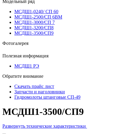
Модельный ряд
МСДШ1-0240/ СП 60
МСДШ1-2500/СП 6ВМ
МСДШ1-3000/СП 7
МСДШ1-3200/СП8
МСДШ1-3500/СП9
Фотогалерея
Полезная информация
МСДШ1 РЭ
Обратите внимание
Скачать прайс лист
Запчасти и наголовники
Гидромолоты штанговые СП-49
МСДШ1-3500/СП9
Развернуть технические характеристики