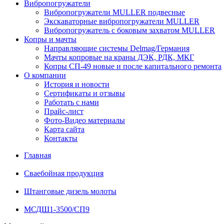
Вибропогружатели
Вибропогружатели MULLER подвесные
Экскаваторные вибропогружатели MULLER
Вибропогружатель с боковым захватом MULLER
Копры и мачты
Направляющие системы Delmag/Германия
Мачты копровые на краны ДЭК, РДК, МКГ
Копры СП-49 новые и после капитального ремонта
О компании
История и новости
Сертификаты и отзывы
Работать с нами
Прайс-лист
Фото-Видео материалы
Карта сайта
Контакты
Главная
Сваебойная продукция
Штанговые дизель молоты
МСДШ1-3500/СП9