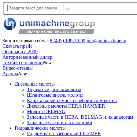
Звоните прямо сейчас
8 (495) 109-29-99
info@unimachine.ru
Скачать прайс
Основана в 2009
Авторизованный дилер
Техника в наличии
New
Видео-отзывы
Аренда
New
Дизельные молоты
Трубчатые дизель молоты
Штанговые дизель молоты
Капитальный ремонт сваебойных молотов
Дизельные молоты HERA HAMMER
Молота DELMAG
Запасные части к HERA, DELMAG и их аналогам
Запасные части и наголовники
Гидравлические молоты
Гидромолот сваебойный PILEMER